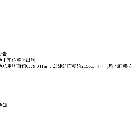
公告
地下车位整体出租。
地面积6379.341㎡，总建筑面积约21565.44㎡（场地面
通知