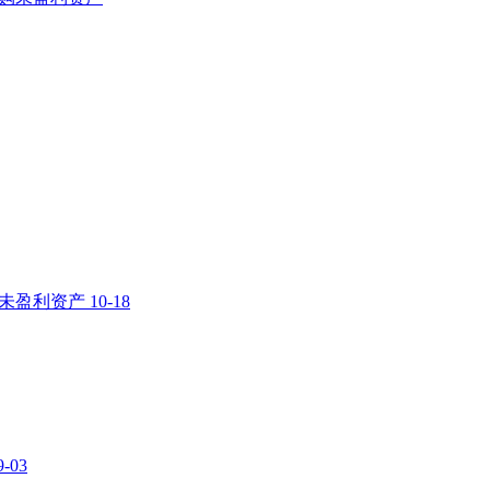
购未盈利资产
10-18
9-03