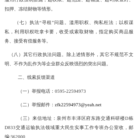
扣押、冻结财物等情形。
（七）执法
“寻租”问题。滥用职权、徇私枉法；以权谋
私，利用职权吃拿卡要，收受或索取财物，指定购买商品服
务、接受有偿服务等。
（八）其它行政执法问题。除上述情形外，其它不规范不文
明、不作为乱作为等企业群众反映强烈的突出问题。
二、线索反馈渠道
（一）举报电话
：
0595-22594973
（二）举报邮件：
zfk22594973@yeah.net
（三）来信地址
：
泉州市丰泽区府东路交通科研楼
D栋
D833交通运输执法领域重大民生实事工作专班办公室收，邮
编:362000