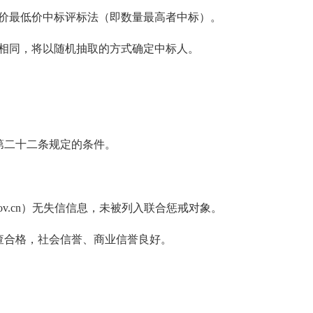
价
最低
价中标评标
法
（
即
数量
最高者中标
）
。
相同
，将以随机抽取的方式确定中标人。
第二十二条规定的条件
。
ina.gov.cn）无失信信息，未被列入联合惩戒对象。
查合格，社会信誉、商业信誉良好
。