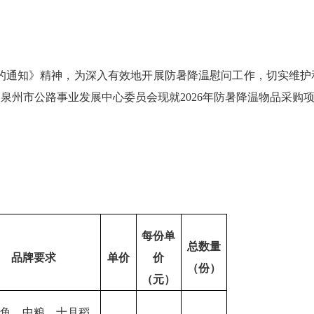
的通知》精神，
为
深入有效地开展防暑降温
慰问
工作
，切实维护
会
泉州市公路事业发展中心委员会现就
202
6
年
防暑降温物品采购
每份单
总数量
品牌要求
单价
价
（份）
（元）
龙鱼、中粮、十月稻