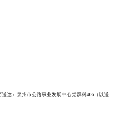
面送达）泉州市公路事业发展中心党群科
406
（以送