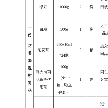
绿豆
1000g
2
袋
田
太
一
白糖
500g
1
袋
品
份
2
50
±
10
ml
防
惠
菊花茶
2
箱
暑
同
*24瓶
降
100g
温
胖大海菊
同
慰
（分小
花茶等代
1
袋
芝
问
包，独立
用茶
品
包装）
冠