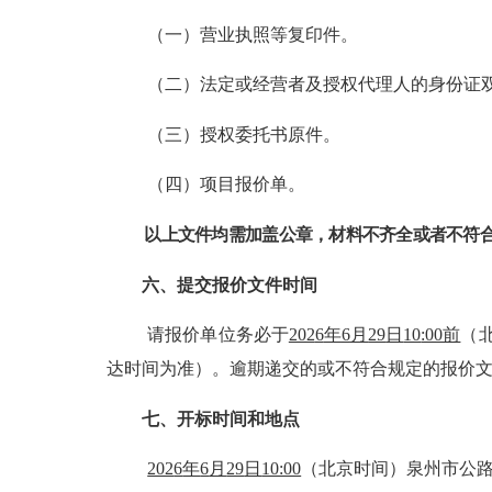
（一）营业执照等复印件。
（二）法定或经营者及授权代理人的身份证
（三）授权委托书原件。
（四）
项目
报价单。
以上文件均需加盖公章，材料不齐全或者不符
六、提交报价文件时间
请报价单位务必于
202
6
年
6
月
29
日
10
:00前
（
达时间为准）。逾期递交的或不符合规定的报价
七、开标时间和地点
202
6
年
6
月
29
日
10:00
（北京时间）泉州市公