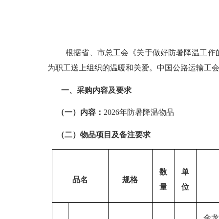
根据
省、
市总工会《关于做好防暑降温工作
为职工送上组织的温暖和关爱
。
中国公路运输工
一、
采购内容
及要求
（一）
内容：
202
6
年
防暑降温物品
（二）
物品项目及备注要求
数
单
品名
规格
量
位
金