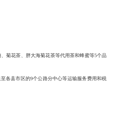
糖、菊花茶、胖大海菊花茶等代用茶和蜂蜜等
5个品
送至各县市区的9个公路分中心等运输服务费用和税