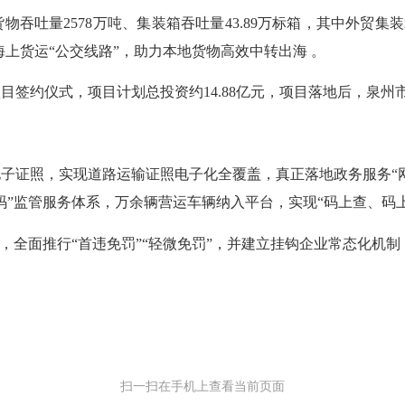
2578万吨、集装箱吞吐量43.89万标箱，其中外贸集装箱吞
海上货运“公交线路”，助力本地货物高效中转出海 。
约仪式，项目计划总投资约14.88亿元，项目落地后，泉州市
证照，实现道路运输证照电子化全覆盖，真正落地政务服务“网
”监管服务体系，万余辆营运车辆纳入平台，实现“码上查、码上
，全面推行“首违免罚”“轻微免罚”，并建立挂钩企业常态化机制
扫一扫在手机上查看当前页面