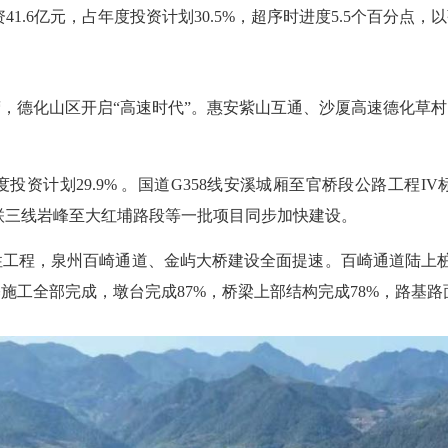
.6亿元，占年度投资计划30.5%，超序时进度5.5个百分点，以
德化山区开启“高速时代”。惠安紫山互通、沙厦高速德化草村
计划29.9% 。国道G358线安溪城厢至官桥段公路工程IV
安联三线岩峰至大红埔路段等一批项目同步加快建设。
程，泉州百崎通道、金屿大桥建设全面提速。百崎通道陆上桩基
工全部完成，墩台完成87%，桥梁上部结构完成78%，路基路