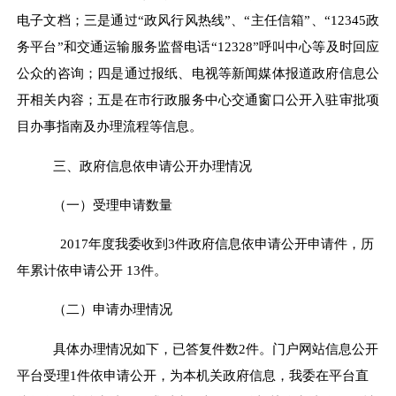
电子文档；三是通过
“
政风行风热线
”
、
“
主任信箱
”
、
“12345
政
务
平台
”
和交通运输服务监督电话
“12328”
呼叫中心等及时回应
公众的咨询
；四是
通过报纸、电视等新闻媒体报道政府信息公
开相关内容
；
五是
在市行政服务中心交通窗口公开入驻审批项
目办事指南及办理流程等信息。
三、政府信息依申请公开办理情况
（
一
）
受理申请数量
2017
年度我委收到
3
件
政府信息依申请公开申请件
，
历
年累计
依申请公开
1
3
件
。
（
二
）
申请办理情况
具体办理情况如下，已答复件数
2
件。门户网站信息公开
平台受理
1
件依申请公开，为本机关政府信息，我委在平台直