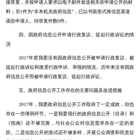
接答复，并按申请人要求以电子邮件发送相关依申请公开的材
料；另
1
件
为
“
非本机关政府信息
”
，
已以
书面形式
将信息渠道
函告申请人
。
待答复件数
0
件。
四
、因政府信息公开申请行政复议、提起行政诉讼的情
况
2017
年度我委没有因政府信息公开被申请行政复议、被
提起行政诉讼和接受行政申诉、举报的情况。历年来没有因政
府信息公开而被申请行政复议、提起行政诉讼。
五
、政府信息公开工作存在的主要问题及改进措施
2017
年
，
我委政府信息公开工作取得
了
一定成效，但也
存在一些薄弱环节
。
一是我委现行的政府信息公开《目录》和
《指南》还不够完善，与社会公众对信息需求存在一定的差
距
。
二是信息公开的形式还不够多样，开展公众调查和民意征