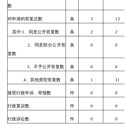
数
对申请的答复总数
条
3
13
其中
:1
、同意公开答复数
条
2
2
2
、同意部分公开答
条
0
0
复数
3
、不予公开答复数
条
0
0
4
、其他类型答复数
条
1
11
接受行政申诉、举报数
件
0
0
行政复议数
件
0
0
行政诉讼数
件
0
0