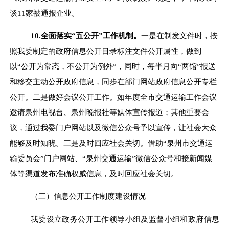
谈
11
家被通报企业。
10.
全面落实
“
五公开
”
工作机制。
一是在制发文件时，按
照我委制定的政府信息公开目录标注文件公开属性，做到
以
“
公开为常态，不公开为例外
”
，同时，每半月向
“
两馆
”
报送
和移交主动公开政府信息，同步在部门网站政府信息公开专栏
公开
。
二是做好会议公开工作。如年度全市交通运输工作会议
邀请泉州电视台、泉州晚报社等媒体宣传报道；其他重要会
议，通过我委门户网站以及微信公众号予以宣传，让社会大众
能够及时知晓。三是及时回应社会关切。借助
“
泉州市交通运
输委员会
”
门户网站、
“
泉州交通运输
”
微信公众号和接新闻媒
体等渠道发布准确权威信息，及时回应社会关切。
（
三
）
信息公开工作制度建设情况
我委
设立政务公开工作领导小组及监督小组和
政府信息