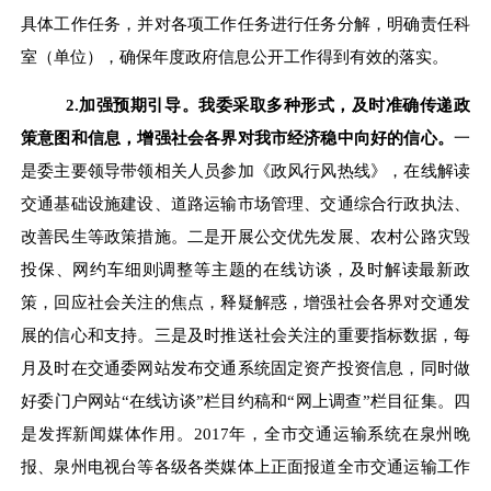
具体工作任务，并对各项工作任务进行任务分解，明确责任科
室（单位），确保年度政府信息公开工作得到有效的落实
。
2.
加强预期引导。我委采取多种形式，及时准确传递政
策意图和信息，增强社会各界对我市经济稳中向好的信心。
一
是委主要领导带领相关人员参加《政风行风热线》，在线解读
交通基础设施建设、道路运输市场管理、
交通
综合行政执法、
改善民生等政策措施。二是开展公交优先发展、农村公路灾毁
投保、网约车细则调整等主题的在线访谈，及时解读最新政
策，回应社会关注的焦点，释疑解惑，增强社会各界对交通发
展的信心和支持。三是及时推送社会关注的重要指标数据，每
月及时在交通委网站发布交通系统固定资产投资信息，同时做
好委门户网站
“
在线访谈
”
栏目约稿和
“
网上调查
”
栏目征集。四
是发挥新闻媒体作用。
2017
年，全市交通运输系统在泉州晚
报、泉州电视台等各级各类媒体上正面报道全市交通运输工作