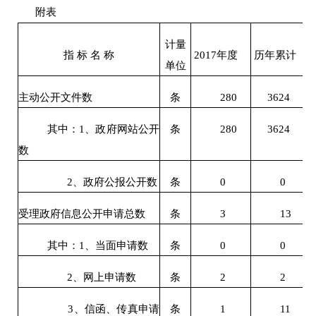
附表
计量
指 标 名 称
2017
年度
历年累计
单位
主动公开文件数
条
280
3624
其中：
1
、政府网站公开
条
280
3624
数
2
、政府公报公开
数
条
0
0
受理政府信息公开申请总数
条
3
13
其中：
1
、当面申请数
条
0
0
2
、网上申请数
条
2
2
3
、信函
、传真
申请
条
1
11