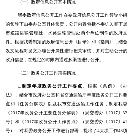
（
一
）
政府
信息
公开
基本情况
我委政府信息公开工作在委政府信息公开工作领导小组
的领导下由委办公室具体负责，公开内容包括本委机关和下属
市
道路运输管理处、
水
路运输管理处两个单位制作的政府文
件。根据我委制定的政府信息公开《目录》和《指南》，结合
发文流程对发文办理公开属性进行把关审核，并对主动公开的
政府信息，在规定的时限内通过多渠道进行公开
。
（
二
）
政务公开工作落实情况
1.
制定年度政务公开工作要点
。
根据
《条例》《办
法》，
结合市政府办公室和省交通运输厅年度政务公开工作要
点
和《任务分解表》以及
我市交通运输
工作任务，制定
我委
《
2017
年政务公开主要任务分解表
》（泉交委办〔
2017
〕
32
号）
和
《
2017
年政务公开
工作
要点》（泉交委办〔
2017
〕
41
号）
，
对我委政务公开工作进行部署，提出了
4
大项工作
43
项