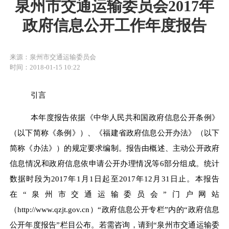
泉州市交通运输委员会2017年
政府信息公开工作年度报告
来源：泉州市交通运输委员会
时间：2018-01-15 10:22
引言
本年度报告
依据
《中华人民共和国政府信息公开条例》
（以下简称《条例》）、《福建省政府信息公开办法》（以下
简称《办法》）的规定要求编制。报告由
概述、主动公开政府
信息情况和政府信息依申请公开办理情况
等
6
部分组成
。
统计
数据时段为
201
7
年
1
月
1
日起至
201
7
年
12
月
31
日止。本报告
在
“
泉州市交通运输委员会
”
门户网站
（
http://www.qzjt.gov.cn
）
“
政府信息公开专栏
”
内的
“
政府信息
公开年度报告
”
栏目公布。若需咨询，请到
“
泉州市交通运输委