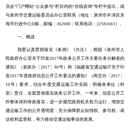
员会
”
门户网站
“
公众参与
”
栏目内的
“
在线咨询
”
专栏中提出，或
与泉州市交通运输委员会办公室
联系（地址：泉州市丰泽区东
海市行政中心
D
栋，邮编：
362000
；联系电话：
22581663
）。
一、概述
我委认真贯彻落实《条例》《办法》，根据《泉州市人
民政府办公室关于印发
201
7
年政
务
公开工作
主要任务分解表
的
通知》
（泉政办
〔
2017
〕
86
号
）
和《福建省交通运输厅关于印
发
201
7
年度政府信息公开工作要点的通知》
（闽交办
〔
2017
〕
10
号
）
要求，
结合年度交通运输工作实际，明确各单位（科
室）责任，全面贯彻落实政务公开工作。一年来，信息公开工
作整体得到有效落实，进一步规范政府机关权力运行，增加交
通运输工作的公开透明度，充分保障群众知情权、参与权、表
达权和监督权，有力推动交通运输事业的发展。