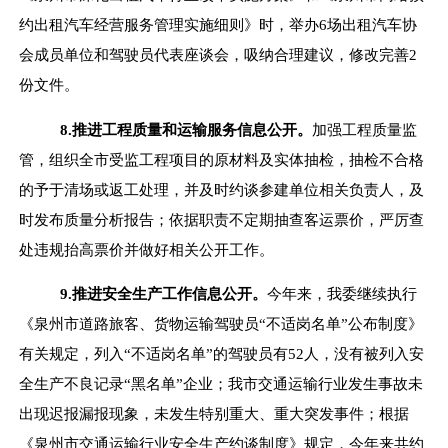
约出租汽车经营服务管理实施细则》时，举办
6
场出租汽车协
会成员单位和驾驶员代表座谈会，吸纳合理建议，修改完善
2
份文件。
8.
推进工程质量和运输服务信息公开。
加强工程质量监
管，组织全市受监工程项目的原材料及实体抽检，抽检不合格
的予于清场或返工处理，并及时约谈参建单位相关负责人，及
时发布质量分析报告；依据职责不定期抽查客运票价，严厉查
处违规抬高票价并做好相关公开工作。
9.
推进安全生产工作信息公开。
今年来，我委继续执行
《泉州市道路旅客、货物运输驾驶员
“
不适岗名单
”
公布制度》
有关规定，列入
“
不适岗名单
”
的驾驶员有
52
人，没有被列入安
全生产不良记录
“
黑名单
”
企业；我市交通运输行业发生事故未
出现迟报漏报现象，未发生特别重大、重大突发事件；根据
《泉州市交通运输行业安全生产约谈制度》规定，今年来共约