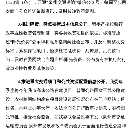
1128
篇（条），开通
“
泉州交通运输
”
微信公众号，每周至少两
次面向公众推送最新资讯，及时传递政策意图。
3.
推进降费、降低要素成本信息公开。
我委严格按照行
政事业性收费管理制度，将各类收费项目的依据、标准等通
过
“
阳光价费
”
公示牌和服务指南向社会公布，并及时调整收费
标准，落实停征项目，坚决杜绝乱收费、乱摊派、乱罚款行
为；及时在委网站（专题专栏
/
阳光价费）公布所有在执行的行
政事业性收费及减免政策。
4.
推进重大交通项目和公共资源配置信息公开。
我委每
季度将今年我市高速公路在建项目、普通公路国省干线公路建
设、农村路网结构改造项目建设进展情况公布在门户网站；通
过省、市网上办事大厅，依法全面公开行政审批信息，实行阳
光审批，接受社会监督。如我委联合发改委下发《泉州市交通
运输委员会
泉州市发展和改革委员会关于全面推行普通公路和