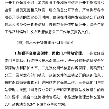
公开工作领导小组
，加强
政务工作和政府信息公开工作
指导和
监督
，督促
完善相关制度，建立信息公开平台。
严格执行各专
项公开明确的固定公开时间，确保在时限内发布主动公开政府
信息和各类公开政务信息，按规范办理依申请公开，结合年度
工作及时编制并发布政府信息公开工作年度报告文件。
（
四
）
信息公开渠道建设和利用情况
1.
加强平台建设保障，优化门户网站管理
。
一是
做好我
委门户网站运行维护和技术保障工作，进一步提升信息安全的
保障能力和防护水平。二是强化网站信息内容保障，明确责任
分工，及时发布部门动态、政策文件等主动公开的政务信息，
按时保质做好市政府门户网站内容保障工作
。三是优化门户网
站管理，按照《
国务院办公厅关于印发政府网站发展指引的通
知
》要求，
整合
市
道路运输管理处、水路运输管理处和交通综
合
行政
执法支队
3
个下属事业单位网站。