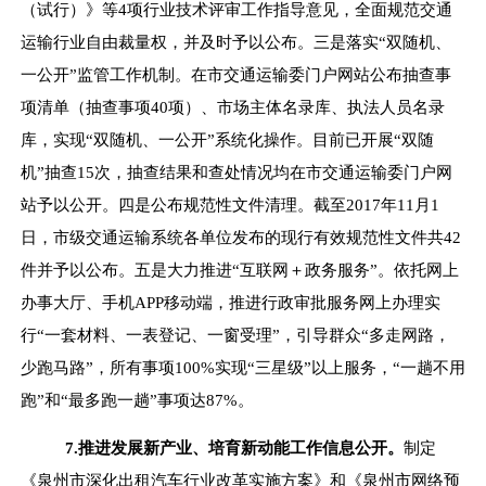
（试行）》等
4
项行业技术评审工作指导意见，全面规范交通
运输行业自由裁量权，并及时予以公布。三是落实
“
双随机、
一公开
”
监管工作机制。在市交通运输委门户网站公布抽查事
项清单（抽查事项
40
项）、市场主体名录库、执法人员名录
库，实现
“
双随机、一公开
”
系统化操作。目前已开展
“
双随
机
”
抽查
15
次，抽查结果和查处情况均在市交通运输委门户网
站予以公开。四是公布规范性文件清理。截至
2017
年
11
月
1
日，市级交通运输系统各单位发布的现行有效规范性文件共
42
件并予以公布。五是大力推进
“
互联网＋政务服务
”
。依托网上
办事大厅、手机
APP
移动端，推进行政审批服务网上办理实
行
“
一套材料、一表登记、一窗受理
”
，引导群众
“
多走网路，
少跑马路
”
，所有事项
100%
实现
“
三星级
”
以上服务，
“
一趟不用
跑
”
和
“
最多跑一趟
”
事项达
87%
。
7.
推进发展新产业、培育新动能工作信息公开。
制定
《泉州市深化出租汽车行业改革实施方案》和《泉州市网络预