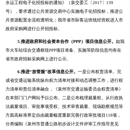
水运工程电子化招投标的通知》（泉交委工〔
2017
〕
139
号），要求通过公共资源交易中心实施电子化招投标，推进公
共资源配置全流程透明化；我市省市际客运班线经营权进入市
政府采购网进行公开招投标。
5.
推进政府和社会资本合作（
PPP
）项目信息公开。
如我
市火车站综合交通枢纽
PPP
项目准备、实施等阶段信息均有在
省市政府招标采购网上进行公示。
6.
推进
“
放管服
”
改革信息公开。
一是公布权责清单。完
成省交通运输系统纵向权力清单对接和动态调整工作，进行权
力清单和责任清单融合，《泉州市交通运输委员会权责清单》
在本部门门户网站予以公布。二是公布梳理裁量权。从行政执
法裁量项目、审批事项受权、技术审查裁量、现场勘察规范等
方面高标准界定自由裁量幅度重新完善行政审批项目
118
项，
分类编制《泉州市普通公路初步设计文件评审工作指导意见