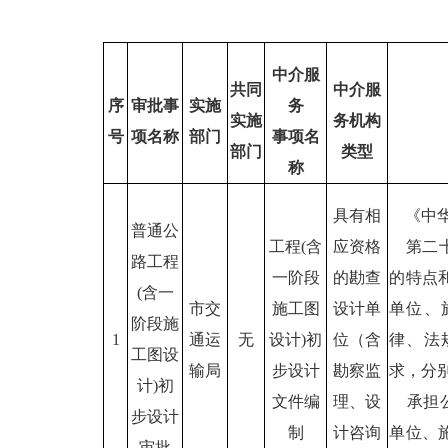
中介服
共同
中介服
序
审批事
实施
务
实施
务机构
号
项名称
部门
事项名
部门
类型
称
具有相
《中华
普通公
工程(含
应资格
第二十
路工程
一阶段
的勘查
的特点
(含一
市交
施工图
设计单
单位、
阶段施
1
通运
无
设计)初
位（含
律、法
工图设
输局
步设计
勘察监
求，分
计)初
文件编
理、设
承担公
步设计
制
计咨询
单位、
审批