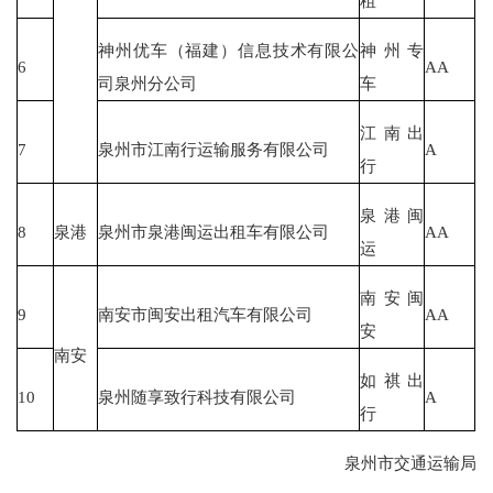
租
神州优车（福建）信息技术有限公
神州专
6
AA
司泉州分公司
车
江南出
7
泉州市江南行运输服务有限公司
A
行
泉港闽
8
泉港
泉州市泉港闽运出租车有限公司
AA
运
南安闽
9
南安市闽安出租汽车有限公司
AA
安
南安
如祺出
10
泉州随享致行科技有限公司
A
行
泉州市交通运输局