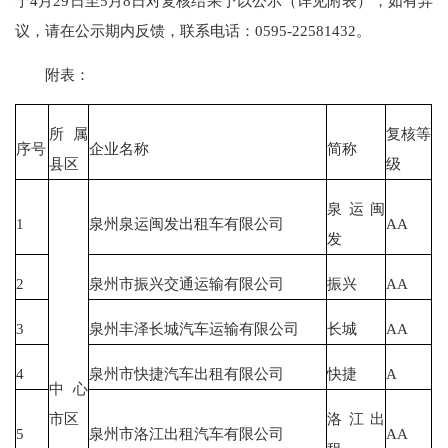
于4月29日至5月8日对复核结果予以公示（详见附表），如有异
议，请在公示期内反馈，联系电话：0595-22581432。
附表：
所属
复核等
序号
企业名称
简称
县区
级
泉运闽
1
泉州泉运闽发出租车有限公司
AA
发
2
泉州市振兴交通运输有限公司
振兴
AA
3
泉州丰泽长城汽车运输有限公司
长城
AA
4
泉州市快捷汽车出租有限公司
快捷
A
中心
市区
洛江出
5
泉州市洛江出租汽车有限公司
AA