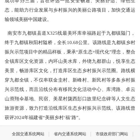
成功举办三届，旨在评选一批安全畅通、美丽舒适、绿色生
态，能助力行业发展与乡村振兴的美丽公路项目，加快交通运
输领域美丽中国建设。
南安市九都镇县道X325线最美环库幸福路起于九都镇隘门，
终于九都镇秋阳村隘桥，全长10.68公里。该路线是九都镇乡村
振兴示范项目中的精品样板，秉承“原生态+现代化”理念，整合
全镇库区文化资源，内环山美水库，外绕九都群山，悦享生态
美景，畅游库区文化，打造库区生态乡村振兴示范圈。路线横
穿九都全镇，不仅串联金圭村、新峰村、新民村等多条乡村振
兴示范线，而且沿线分布有移民文化活动中心、库湾路、卓云
山滑翔伞基地、民宿、美星村陇西彭口故里纪念碑等人文生态
旅游资源，致力打造沿线库区生态乡村振兴示范线。该路线曾
获评2024年福建省“美丽乡村‘福’路”。
全国交通系统网站
省内交通系统网站
市级政府部门网站