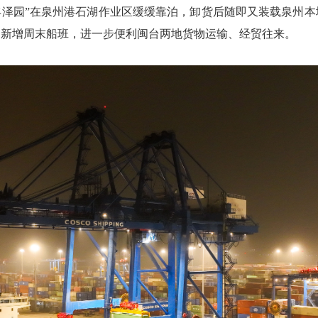
丰泽园”在泉州港石湖作业区缓缓靠泊，卸货后随即又装载泉州本
，新增周末船班，进一步便利闽台两地货物运输、经贸往来。