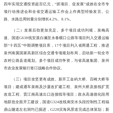
四年实现交通投资超百亿元，“抓项目、促发展”成效在全市专
项行动推进会和全省交通运输工作会上作典型经验发言。公
路、水路总周转量分别增长4.2%、8.1%。
（二）发展后劲更加充足。多个项目成功列规，泉梅高
速、国道G638线安溪白濑至永春横口公路等项目列入交通运输
部“十四五”中期调整项目库，17个项目列入省两通工程，推进
泉州南翼国家高新区综合交通专项规划布局，启动新一轮全市
农村公路县道规划。多个项目成功争资，与省高速集团、泉州
市农业发展银行签订战略合作协议。
（三）项目攻坚更有成效。新开工金屿大桥、百崎大桥等
项目；建成通车泉南及沙厦改扩建工程、泉州大桥及接线扩宽
改造工程、晋江南高速出口连接线等项目；政永高速德化段用
地获批全面开工建设，国道G324改线南安水头段控制性工程福
鼎山隧道左右洞均已掘进，G228滨海风景道完成总体策划；新