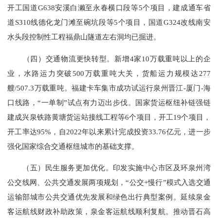
开工国道G638安溪白濑至永春横口段等5个项目，建成通车省
道S310线德化龙门滩至碗坑段等5个项目，国道G324改线南安
水头段控制性工程福鼎山隧道左右洞均已掘进。
（四）交通物流更快转型。新增4家10万载重吨以上的企
业，水路运力突破500万载重吨大关，货船运力规模达277
艘/507.3万载重吨。福建卡车集市成功试运行泉州晋江-厦门-海
口线路，“一单制”试点有力迈出步伐。国家货运枢纽补链强链
建成兴泉铁路黄塘货运站接线工程等6个项目，开工19个项目，
开工率达95%，自2022年以来累计完成投资33.76亿元，进一步
强化国家综合交通枢纽城市的基础支撑。
（五）民生服务更加优化。印发实施中心市区及环泉州湾
公交线网、公共交通发展两项规划，“公交+慢行”模式入选交通
运输部城市公共交通优先发展和绿色出行典型案例。延续泉金
客运航线财政补助政策，泉金客运航线顺利复航。推动晋石高