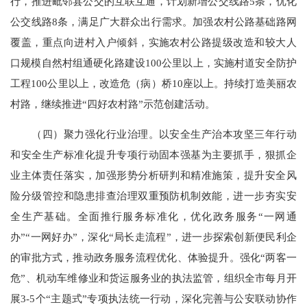
行，推进毗邻县公交的互联互通，计划新增公交线路5条，优化
公交线路8条，满足广大群众出行需求。加强农村公路基础路网
覆盖，重点向进村入户倾斜，实施农村公路提级改造和较大人
口规模自然村组通硬化路建设100公里以上，实施村道安全防护
工程100公里以上，改造危（病）桥10座以上。持续打造美丽农
村路，继续推进“四好农村路”示范创建活动。
（四）聚力强化行业治理。以安全生产治本攻坚三年行动
和安全生产标准化提升专项行动固本强基为主要抓手，狠抓企
业主体责任落实，加强形势分析研判和精准施策，提升安全风
险分级管控和隐患排查治理双重预防机制效能，进一步夯实安
全生产基础。全面推行服务标准化，优化政务服务“一网通
办”“一网好办”，深化“局长走流程”，进一步探索创新便民利企
的审批方式，推动政务服务流程优化、体验提升。强化“两客一
危”、机动车维修业和货运服务业的执法监管，组织全市每月开
展3-5个“主题式”专项执法统一行动，深化完善与公安联动协作