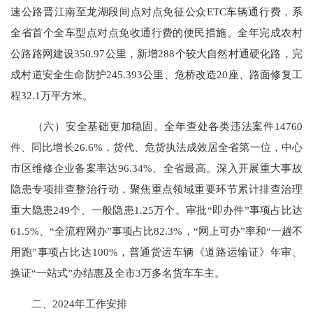
速公路晋江南至龙湖段间点对点免征公众ETC车辆通行费，系
全省首个全车型点对点免收通行费的便民措施。全年完成农村
公路路网建设350.97公里，新增288个较大自然村通硬化路，完
成村道安全生命防护245.393公里、危桥改造20座、路面修复工
程32.1万平方米。
（六）安全基础更加稳固。全年查处各类违法案件14760
件、同比增长26.6%，货代、危货执法成效居全省第一位，中心
市区维修企业备案率达96.34%、全省最高。深入开展重大事故
隐患专项排查整治行动，聚焦重点领域重要环节累计排查治理
重大隐患249个、一般隐患1.25万个。审批“即办件”事项占比达
61.5%、“全流程网办”事项占比82.3%，“网上可办”率和“一趟不
用跑”事项占比达100%，普通货运车辆《道路运输证》年审、
换证“一站式”办结惠及全市3万多名货车车主。
二、2024年工作安排